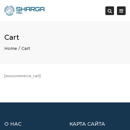
×
Togg
navi
Search
Cart
Home
Cart
[woocommerce_cart]
О НАС
КАРТА САЙТА