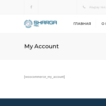
Facebook
Атырау тел.
ГЛАВНАЯ
О
My Account
[woocommerce_my_account]