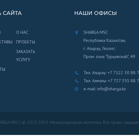
А САЙТА
НАШИ ОФИСЫ
Я
О НАС
SHARGA MSC
Республика Казахстан,
КТИВЫ
ПРОЕКТЫ
г. Атырау, Геолог,
ЗАКАЗАТЬ
Пром. зона "Гурьевснаб", 49
УСЛУГУ
ТЫ
Тел. Атырау: +7 7122 30 88 
Тел. Алматы: +7 727 355 88 
e-mail: info@sharga.kz
ARGA MSC | © 2015-2023 Международная логистика, Все права защище