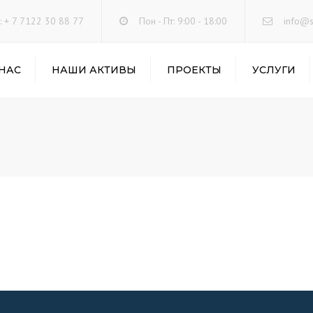
: + 7 7122 30 88 77
Пон - Пт: 9:00 - 18:00
info@s
 НАС
НАШИ АКТИВЫ
ПРОЕКТЫ
УСЛУГИ
СКЛАДСКИЕ УСЛУГИ
АВТОПЕРЕВОЗКИ
ГРУЗОВ
ТРАНСПОРТНО-
ЭКСПЕДИТОРСКИЕ
УСЛУГИ
ТЕРМИНАЛЬНАЯ
ОБРАБОТКА ГРУЗОВ
ТАМОЖЕННЫЕ УСЛУ
ПРЕДОСТАВЛЕНИЕ
ТЕХНИКИ В АРЕНДУ