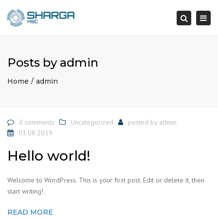
×
Togg
navi
Search
Posts by admin
Home
admin
0 comments
Uncategorized
posted by
admin
03.08.2019
Hello world!
Welcome to WordPress. This is your first post. Edit or delete it, then
start writing!
READ MORE