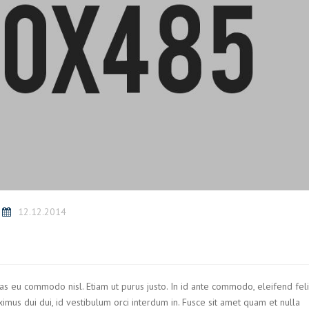
12.12.2014
ras eu commodo nisl. Etiam ut purus justo. In id ante commodo, eleifend feli
ximus dui dui, id vestibulum orci interdum in. Fusce sit amet quam et nulla