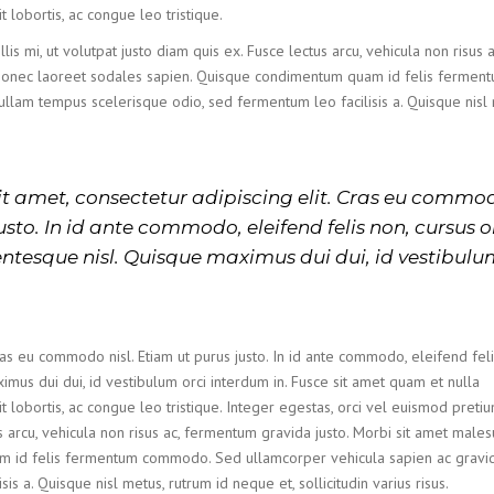
t lobortis, ac congue leo tristique.
is mi, ut volutpat justo diam quis ex. Fusce lectus arcu, vehicula non risus a
 Donec laoreet sodales sapien. Quisque condimentum quam id felis fermen
lam tempus scelerisque odio, sed fermentum leo facilisis a. Quisque nisl 
t amet, consectetur adipiscing elit. Cras eu commo
justo. In id ante commodo, eleifend felis non, cursus or
entesque nisl. Quisque maximus dui dui, id vestibul
ras eu commodo nisl. Etiam ut purus justo. In id ante commodo, eleifend feli
ximus dui dui, id vestibulum orci interdum in. Fusce sit amet quam et nulla
it lobortis, ac congue leo tristique. Integer egestas, orci vel euismod preti
us arcu, vehicula non risus ac, fermentum gravida justo. Morbi sit amet males
 id felis fermentum commodo. Sed ullamcorper vehicula sapien ac gravid
 a. Quisque nisl metus, rutrum id neque et, sollicitudin varius risus.