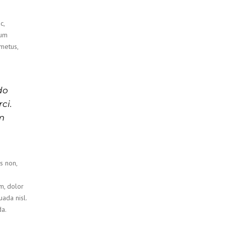
c,
tum
metus,
do
ci.
um
s non,
um, dolor
uada nisl.
a.