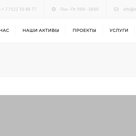
: + 7 7122 30 88 77
Пон - Пт: 9:00 - 18:00
info@s
 НАС
НАШИ АКТИВЫ
ПРОЕКТЫ
УСЛУГИ
СКЛАДСКИЕ УСЛУГИ
АВТОПЕРЕВОЗКИ
ГРУЗОВ
ТРАНСПОРТНО-
ЭКСПЕДИТОРСКИЕ
УСЛУГИ
ТЕРМИНАЛЬНАЯ
ОБРАБОТКА ГРУЗОВ
ТАМОЖЕННЫЕ УСЛУ
ПРЕДОСТАВЛЕНИЕ
ТЕХНИКИ В АРЕНДУ