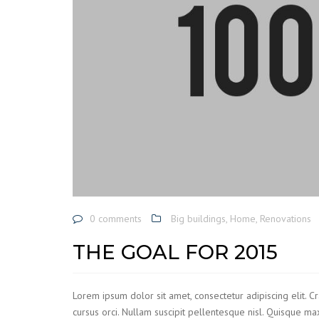
0 comments
Big buildings
,
Home
,
Renovations
THE GOAL FOR 2015
Lorem ipsum dolor sit amet, consectetur adipiscing elit. C
cursus orci. Nullam suscipit pellentesque nisl. Quisque ma