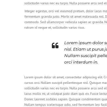
sollicitudin varius nec eu turpis. Nulla posuere arcu sed eli
Integer egestas, orci vel euismod pretium, dolor lacus moll
fermentum gravida justo. Morbi sit amet malesuada nisl.
commodo. Sed ullamcorper vehicula sapien ac gravida. Nul
rutrum id neque et, sollicitudin varius risus.
Lorem ipsum dolor si
nisl. Etiam ut purus 
Nullam suscipit pell
orci interdum in.
Lorem ipsum dolor sit amet, consectetur adipiscing elit. C
cursus orci. Nullam suscipit pellentesque nisl. Quisque ma
sollicitudin varius nec eu turpis. Nulla posuere arcu sed el
lacus mollis mi, ut volutpat justo diam quis ex. Fusce lect
Donec laoreet sodales sapien. Quisque condimentum quam
Nullam tempus scelerisque odio, sed fermentum leo facilisis